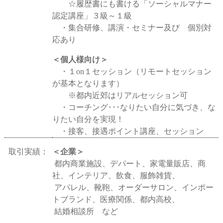
☆履歴書にも書ける「ソーシャルマナー
認定講座」３級～１級
・集合研修、講演・セミナー及び 個別対
応あり
＜個人様向け＞
・１on１セッション（リモートセッション
が基本となります）
※都内近郊はリアルセッション可
・コーチング･･･なりたい自分に気づき、な
りたい自分を実現！
・接客、接遇ポイント講座、セッション
取引実績：
＜企業＞
都内商業施設、デパート、家電量販店、商
社、インテリア、飲食、服飾雑貨、
アパレル、靴鞄、オーダーサロン、インポー
トブランド、医療関係、都内高校、
結婚相談所 など