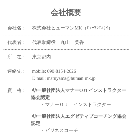
会社概要
会社名：
株式会社ヒューマンMK（ﾋｭｰﾏﾝｴﾑｹｲ）
代表者：
代表取締役 丸山 美香
所 在：
東京都内
連絡先：
mobile: 090-8154-2626
E-mail: maruyama@human-mk.jp
資 格：
◎一般社団法人マナーOJTインストラクター
協会認定
・マナーＯＪＴインストラクター
◎一般社団法人エグゼティブコーチング協会
認定
・ビジネスコーチ